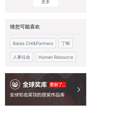
更多
98
76
58
1
广告
我佩服的好创意
创意海报库
Top微电影
全球广
猜您可能喜欢
Bates CHI&Partners
丁晔
人事任命
Human Resource