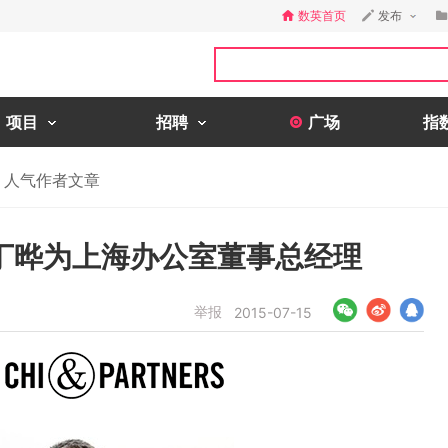
数英首页
发布
项目
招聘
广场
指
人气作者文章
丁晔为上海办公室董事总经理
举报
2015-07-15