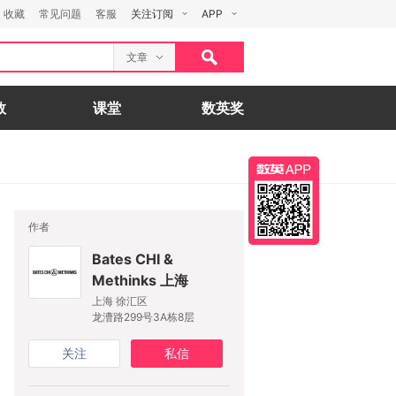
收藏
常见问题
客服
关注订阅
APP
文章
数
课堂
数英奖
作者
Bates CHI &
Methinks 上海
上海 徐汇区
龙漕路299号3A栋8层
关注
私信