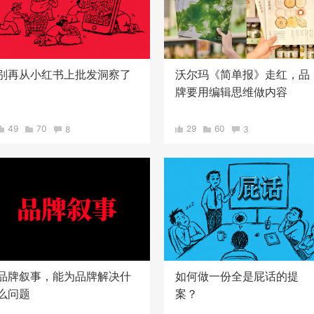
别再从小红书上批发洞察了
沃尔玛《简单报》走红，品
牌要用编辑思维做内容
49
70
8
29
60
3
品牌叙事，能为品牌解决什
如何做一份全是屁话的提
么问题
案？