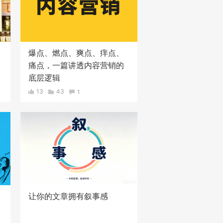
爆点、燃点、爽点、痒点、
痛点，一篇讲透内容营销的
底层逻辑
13
43
1
让你的文章拥有叙事感