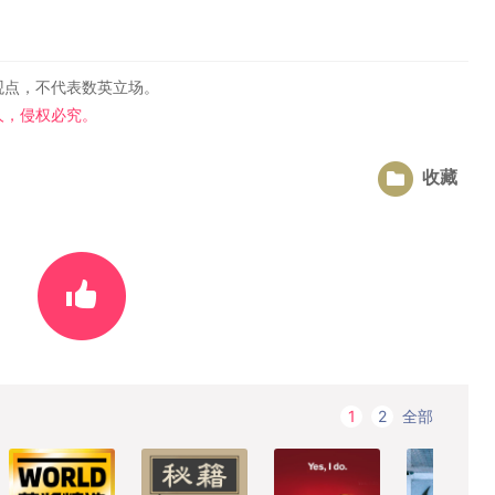
观点，不代表数英立场。
人，侵权必究。
收藏
全部
1
2