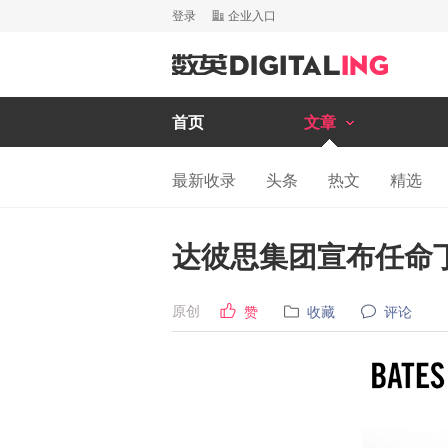
登录
企业入口
首页
文章
最新收录
头条
热文
精选
达彼思集团宣布任命
原创
赞
收藏
评论