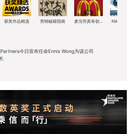
133
125
76
83
获奖作品精选
营销秘籍指南
麦当劳真有创意
Nike精彩
I&Partners今日宣布任命Ennis Wong为该公司
长