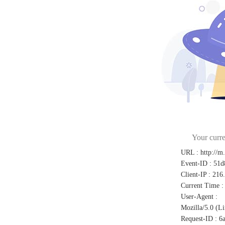
Your curre
URL
:
http://m
Event-ID
:
51d
Client-IP
:
216.
Current Time
:
User-Agent
:
Mozilla/5.0 (L
Request-ID
:
6