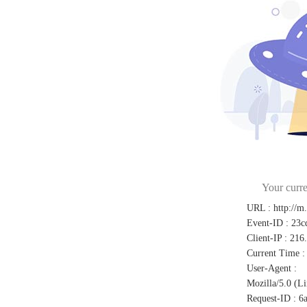
Your curre
URL
:
http://m
Event-ID
:
23c
Client-IP
:
216
Current Time
:
User-Agent
:
Mozilla/5.0 (L
Request-ID
:
6