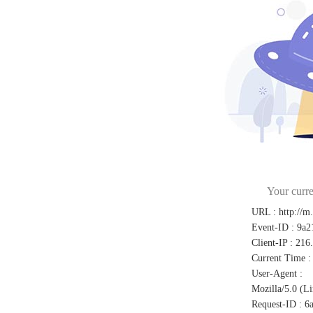
Your curre
URL
:
http://m
Event-ID
:
9a2
Client-IP
:
216
Current Time
:
User-Agent
:
Mozilla/5.0 (L
Request-ID
:
6