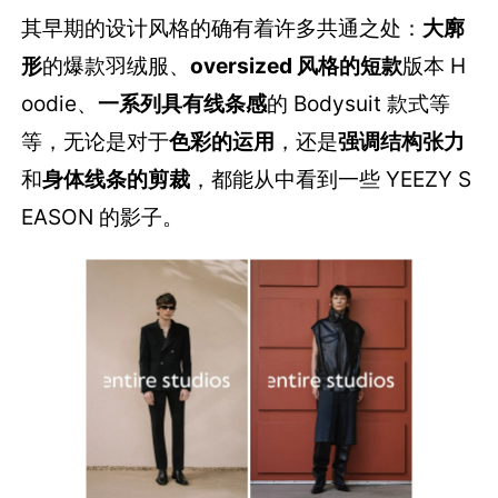
其早期的设计风格的确有着许多共通之处：
大廓
形
的爆款羽绒服、
oversized 风格的短款
版本 H
oodie、
一系列具有线条感
的 Bodysuit 款式等
等，无论是对于
色彩的运用
，还是
强调结构张力
和
身体线条的剪裁
，都能从中看到一些 YEEZY S
EASON 的影子。