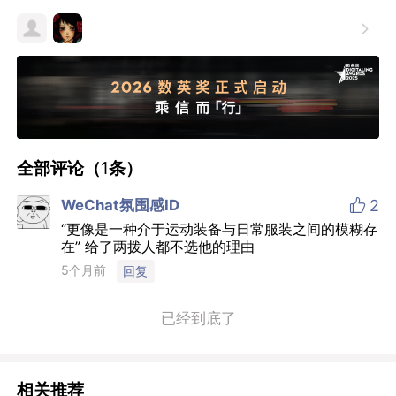

全部评论（
1
条）

WeChat氛围感ID
2
“更像是一种介于运动装备与日常服装之间的模糊存
在” 给了两拨人都不选他的理由
5个月前
回复
已经到底了
相关推荐