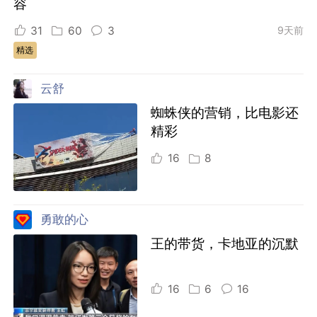
容
31
60
3
9天前
精选
云舒
蜘蛛侠的营销，比电影还
精彩
16
8
勇敢的心
王的带货，卡地亚的沉默
16
6
16