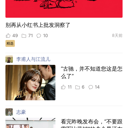
别再从小红书上批发洞察了
49
71
10
8天前
精选
李甫人与江流儿
“古驰，并不知道您这是怎
么了”
11
6
14
志豪
看完昨晚发布会，“不要跟