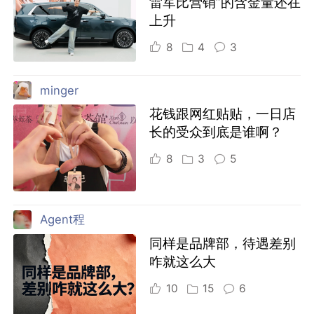
雷军比营销”的含金量还在
上升
8
4
3
minger
花钱跟网红贴贴，一日店
长的受众到底是谁啊？
8
3
5
Agent程
同样是品牌部，待遇差别
咋就这么大
10
15
6