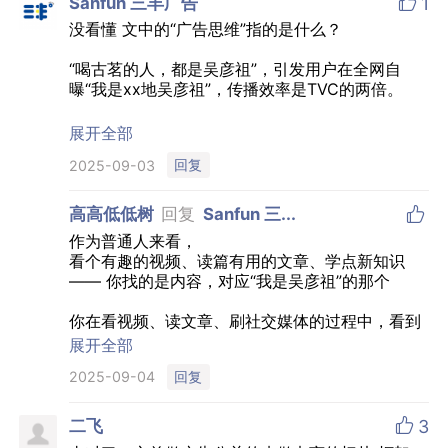

Sanfun 三丰广告
1
没看懂 文中的“广告思维”指的是什么？
“喝古茗的人，都是吴彦祖”，引发用户在全网自
曝“我是xx地吴彦祖”，传播效率是TVC的两倍。
这不就是典型广告创意deck里一页social
展开全部
engagement吗？
回复
2025-09-03

高高低低树
回复
Sanfun 三...
作为普通人来看，
看个有趣的视频、读篇有用的文章、学点新知识
—— 你找的是内容，对应“我是吴彦祖”的那个
你在看视频、读文章、刷社交媒体的过程中，看到
某个产品介绍、品牌宣传或活动通知 —— 你看到
展开全部
的是广告，对应那支tvc
回复
2025-09-04

二飞
3