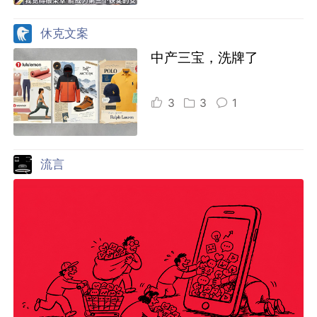
休克文案
中产三宝，洗牌了
3
3
1
流言