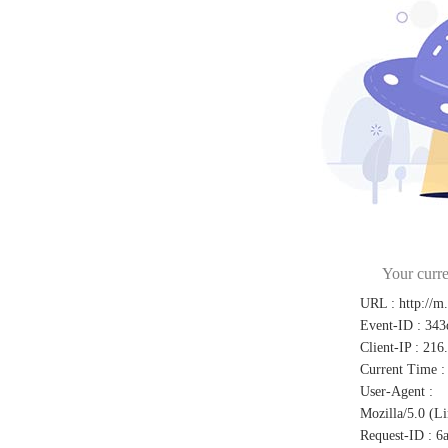
Your curre
URL
:
http://m
Event-ID
:
343
Client-IP
:
216
Current Time
:
User-Agent
:
Mozilla/5.0 (L
Request-ID
:
6