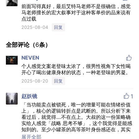
前面写得真好，最后艾特马老师不是很确信，感觉
马老师擅长的宏大叙事对于这种客单价的品来说有
点过载
回复
2025-08-04
全部评论（
6
条）

NEVEN
个人感觉文案老登味太浓了，很男性视角下女性喝
开心了喝出健康身材的状态，一种老登味的男凝。
回复
2025-08-20

赵妖镜
1
「当功能卖点被锁死，唯一的增量可能在情绪价值
上」，核心的逻辑转折点是武断的。所以分析下来
看过后，就觉得....不在点上。大叔的这一份策略确
实给人感觉「战略 思考不够」，这个我觉得是能感
知到的。至少小罐茶的高等茶叶身份感还在，其实
做下沉饮品的话，卖点我觉得还是可以挖掘挖掘
展开全部