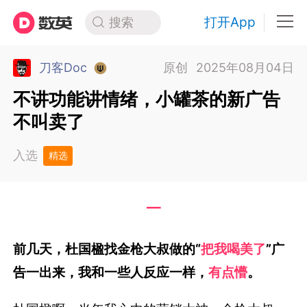
打开App
搜索
刀客Doc
原创
2025年08月04日
不讲功能讲情绪，小罐茶的新广告
不叫卖了
入选
精选
一
前几天，杜国楹找金枪大叔做的“
把我喝美了
”广
告一出来，我和一些人反应一样，
有点懵
。