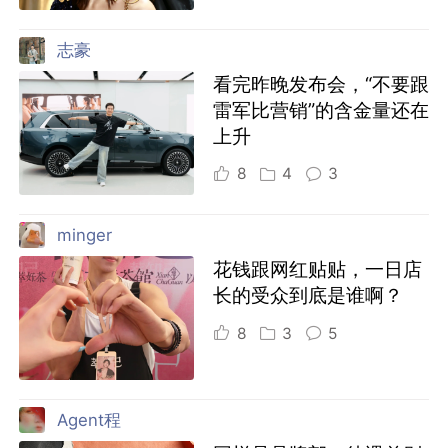
志豪
看完昨晚发布会，“不要跟
雷军比营销”的含金量还在
上升
8
4
3
minger
花钱跟网红贴贴，一日店
长的受众到底是谁啊？
8
3
5
Agent程