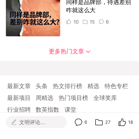
同样是品牌部，待遇差别
咋就这么大
10
15
6
更多热门文章
最新文章
头条
热文排行榜
精选
特色专栏
最新项目
周精选
热门项目榜
全球奖库
行业招聘
数英指数
课堂
文明评论...
6
27
18
首页
关于数英
商务及联系
数英App