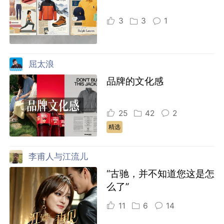
3
3
1
屈太浪
品牌的文化感
25
42
2
精选
李甫人与江流儿
“古驰，并不知道您这是怎
么了”
11
6
14