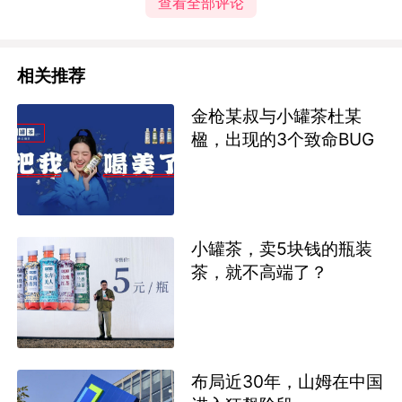
查看全部评论
相关推荐
金枪某叔与小罐茶杜某
楹，出现的3个致命BUG
小罐茶，卖5块钱的瓶装
茶，就不高端了？
布局近30年，山姆在中国