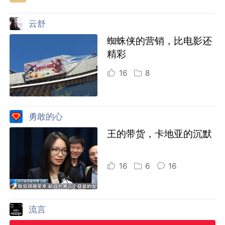
云舒
蜘蛛侠的营销，比电影还
精彩
16
8
勇敢的心
王的带货，卡地亚的沉默
16
6
16
流言