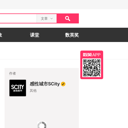
文章
数
课堂
数英奖
作者
感性城市SCity
其他