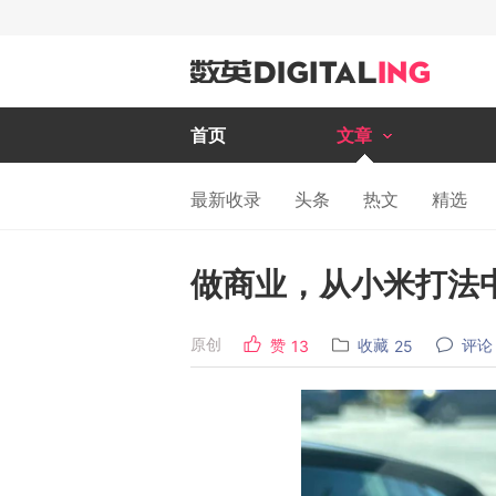
首页
文章
最新收录
头条
热文
精选
做商业，从小米打法
原创
赞
收藏
评论
13
25