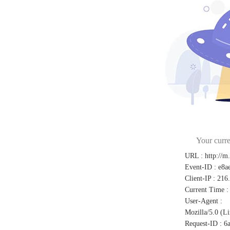
Your curre
URL
:
http://m
Event-ID
:
e8a
Client-IP
:
216
Current Time
:
User-Agent
:
Mozilla/5.0 (L
Request-ID
:
6