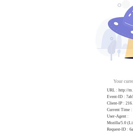
Your curre
URL
:
http://m
Event-ID
:
7ab
Client-IP
:
216
Current Time
:
User-Agent
:
Mozilla/5.0 (L
Request-ID
:
6