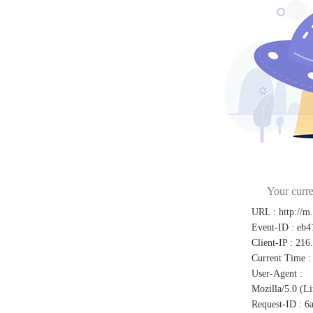
Your curre
URL
:
http://m
Event-ID
:
eb4
Client-IP
:
216
Current Time
:
User-Agent
:
Mozilla/5.0 (L
Request-ID
:
6