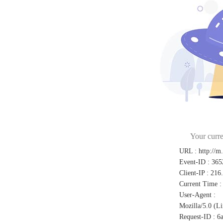
Your curre
URL
:
http://m
Event-ID
:
365
Client-IP
:
216
Current Time
:
User-Agent
:
Mozilla/5.0 (L
Request-ID
:
6