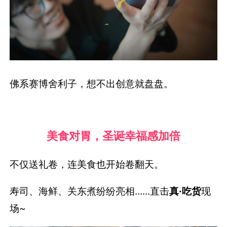
佛系赛博舍利子，想不出创意就盘盘。
美食对胃，
圣诞幸福感加倍
不仅送礼卷，连美食也开始卷翻天。
寿司、海鲜、关东煮纷纷亮相......直击
真·吃货
现
场~