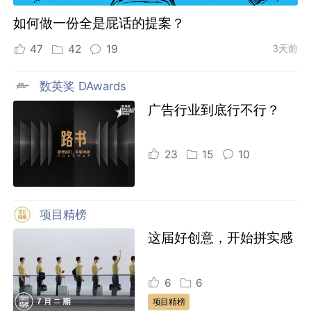
如何做一份全是屁话的提案？
47
42
19
3天前
数英奖 DAwards
广告行业到底行不行？
23
15
10
项目精榜
这届好创意，开始拼实感
6
6
项目精榜