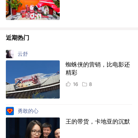
近期热门
云舒
蜘蛛侠的营销，比电影还
精彩
16
8
勇敢的心
王的带货，卡地亚的沉默