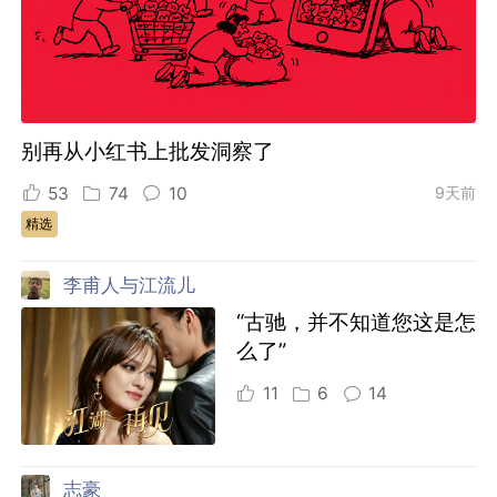
别再从小红书上批发洞察了
53
74
10
9天前
精选
李甫人与江流儿
“古驰，并不知道您这是怎
么了”
11
6
14
志豪