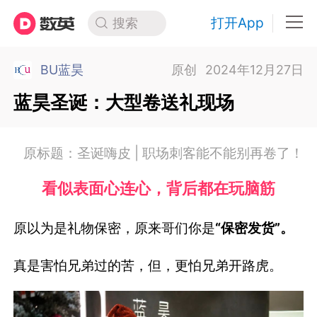
打开App
搜索
BU蓝昊
原创
2024年12月27日
蓝昊圣诞：大型卷送礼现场
原标题：圣诞嗨皮 | 职场刺客能不能别再卷了！
看似表面心连心，
背后都在玩脑筋
原以为是礼物保密，原来哥们你是
“保密发货”。
真是害怕兄弟过的苦，但，更怕兄弟开路虎。