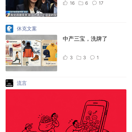
16
6
17
休克文案
中产三宝，洗牌了
3
3
1
流言