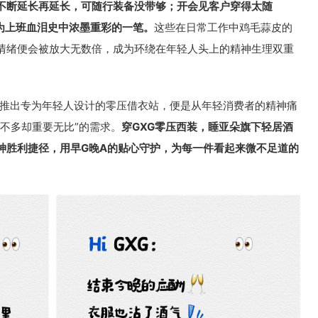
不断延长再延长，可随行装备没带够；开会见客户穿得太随
旅成为上班血泪史中浓墨重彩的一笔。
这些在日常工作中鸡毛蒜皮的
情绪便会被放大无数倍，成为环绕在年轻人头上的精神生理双重
共同推出专为年轻人设计的零压借衣站，便是从年轻消费者的精神痛
不多却重要无比”的需求。
穿GXG零压西装，睡亚朵旗下轻居酒
神胜利捷径，用早G晚A的贴心守护，为每一件看起来微不足道的