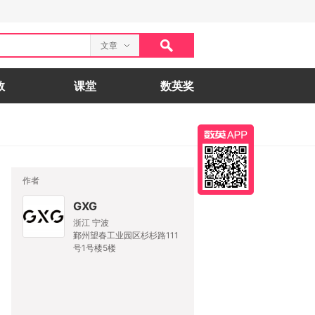
文章
数
课堂
数英奖
作者
GXG
浙江 宁波
鄞州望春工业园区杉杉路111
号1号楼5楼