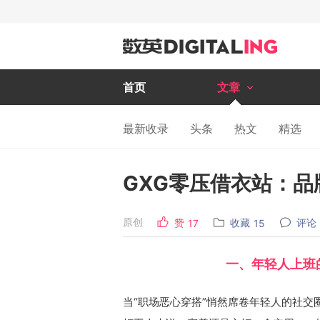
首页
文章
最新收录
头条
热文
精选
GXG零压借衣站：
原创
赞
收藏
评论
17
15
一、年轻人上班
当“职场恶心穿搭”悄然席卷年轻人的社交