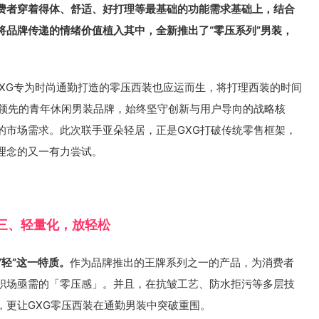
费者穿着得体、舒适、好打理等最基础的功能需求基础上，结合
将品牌传递的情绪价值植入其中，全新推出了“零压系列”男装，
GXG专为时尚通勤打造的零压西装也应运而生，将打理西装的时间
国领先的青年休闲男装品牌，始终坚守创新与用户导向的战略核
的市场需求。此次联手亚朵轻居，正是GXG打破传统零售框架，
理念的又一有力尝试。
三、轻量化，放轻松
“轻”这一特质。
作为品牌推出的王牌系列之一的产品，为消费者
职场亟需的「零压感」。并且，在抗皱工艺、防水拒污等多层技
，更让GXG零压西装在通勤男装中突破重围。