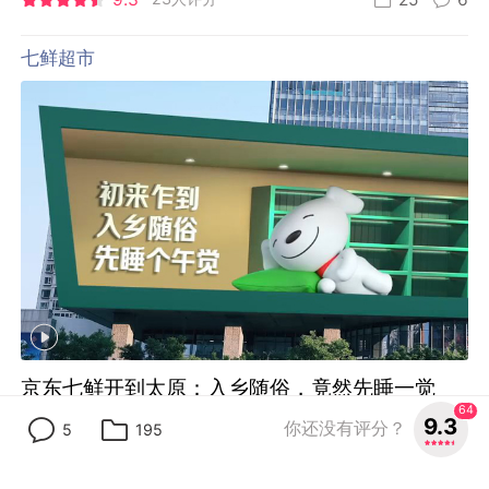
七鲜超市
京东七鲜开到太原：入乡随俗，竟然先睡一觉
64
9.3
你还没有评分？
By:
壹捌零集团
5
195
8.5
30人评分
24
9