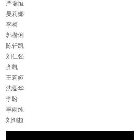
严瑞恒
吴莉娜
李梅
郭楷俐
陈轩凯
刘仁强
齐凯
王莉娅
沈磊华
李盼
季雨纯
刘剑超