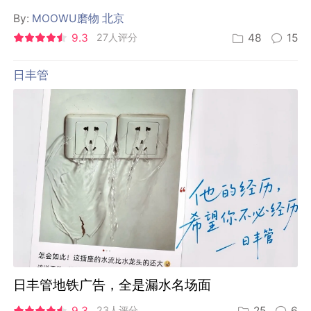
By:
MOOWU磨物 北京
9.3
27人评分
48
15
日丰管
日丰管地铁广告，全是漏水名场面
9.3
23人评分
25
6