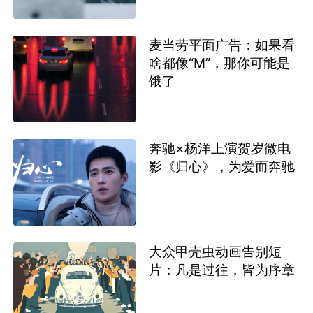
麦当劳平面广告：如果看
啥都像“M”，那你可能是
饿了
奔驰×杨洋上演贺岁微电
影《归心》，为爱而奔驰
大众甲壳虫动画告别短
片：凡是过往，皆为序章