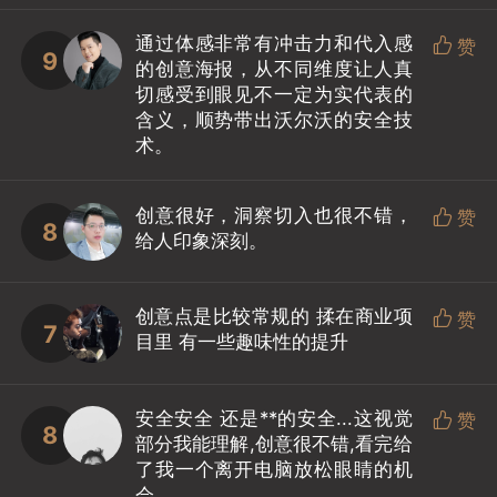
通过体感非常有冲击力和代入感

赞
9
的创意海报，从不同维度让人真
切感受到眼见不一定为实代表的
含义，顺势带出沃尔沃的安全技
术。
创意很好，洞察切入也很不错，

赞
8
给人印象深刻。
创意点是比较常规的 揉在商业项

赞
7
目里 有一些趣味性的提升
安全安全 还是**的安全...这视觉

赞
8
部分我能理解,创意很不错,看完给
了我一个离开电脑放松眼睛的机
会....