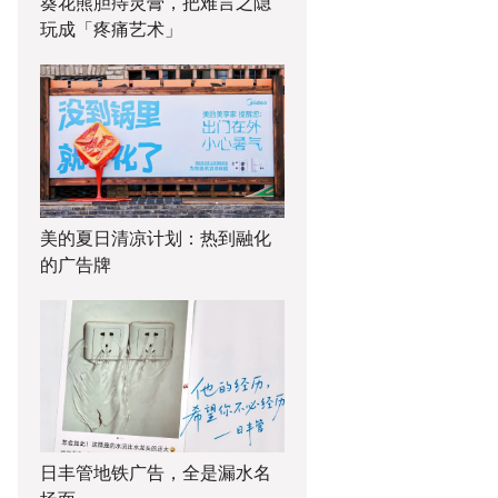
葵花熊胆痔灵膏，把难言之隐
玩成「疼痛艺术」
美的夏日清凉计划：热到融化
的广告牌
日丰管地铁广告，全是漏水名