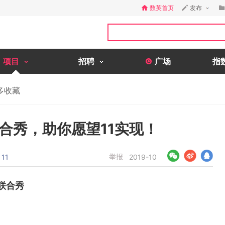
数英首页
发布
项目
招聘
广场
指
多收藏
联合秀，助你愿望11实现！
举报
11
2019-10
联合秀