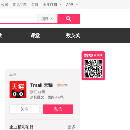
收藏
常见问题
客服
关注订阅
APP
项目
数
课堂
数英奖
品牌
Tmall 天猫
浙江 杭州
余杭区文一西路969号
关注
私信
企业精彩项目
更多