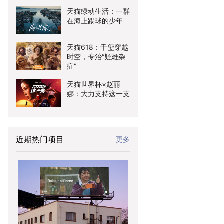
天猫绿动生活：一群
在海上踢球的少年
天猫618：千玺穿越
时空，专治“疑难杂
症”
天猫世界杯×赵丽
娜：大力支持这一支
近期热门项目
更多