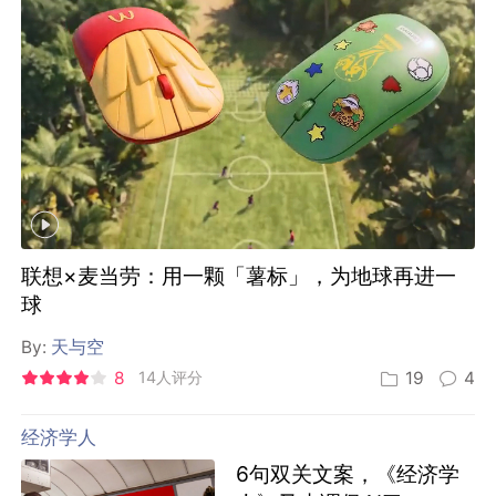
联想×麦当劳：用一颗「薯标」，为地球再进一
球
By:
天与空
8
14人评分
19
4
经济学人
6句双关文案，《经济学