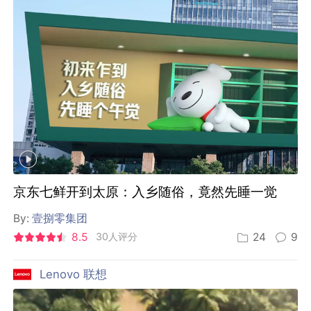
京东七鲜开到太原：入乡随俗，竟然先睡一觉
By:
壹捌零集团
8.5
30人评分
24
9
Lenovo 联想