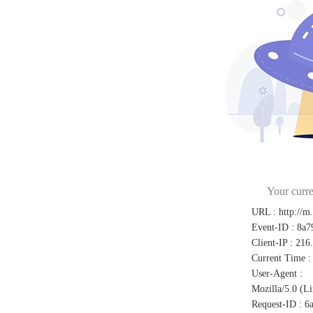
Your curre
URL
:
http://m
Event-ID
:
8a7
Client-IP
:
216
Current Time
:
User-Agent
:
Mozilla/5.0 (L
Request-ID
:
6