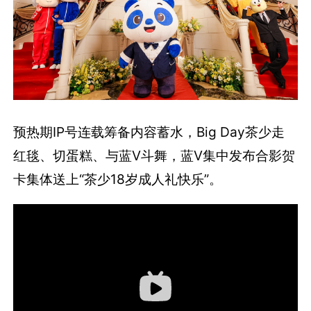
预热期IP号连载筹备内容蓄水，Big Day茶少走
红毯、切蛋糕、与蓝V斗舞，蓝V集中发布合影贺
卡集体送上“茶少18岁成人礼快乐”。