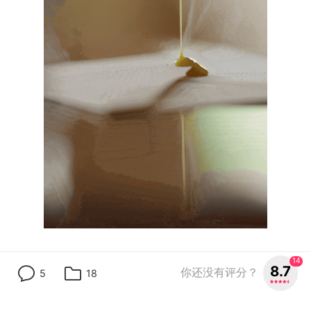
把品牌单方面的周年庆变成行业层面的集体社交
14
8.7
你还没有评分？
5
18
事件，高效夯实茶少顶流的IP人设，实现口碑、
声量与品牌调性的同步跃升，让整个品牌圈在