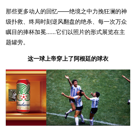
那些更多动人的回忆——绝境之中力挽狂澜的神
级扑救、终局时刻逆风翻盘的绝杀、每一次万众
瞩目的捧杯加冕……它们以照片的形式展览在主
题罐旁。
这一球上帝穿上了阿根廷的球衣