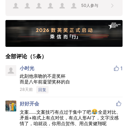
50
人参与
全部评论（
5
条）

小时光
1
此刻他亲吻的不是奖杯
而是八年前凝望奖杯的自
28天前
回复

好好开会
文案……文案技巧有点过于集中了吧
全是对比、
矛盾+格式上有点对仗，有点人形AI了，文字没感
情了，咱就说，你用点贺伟、用点黄健翔呢