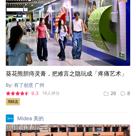
葵花熊胆痔灵膏，把难言之隐玩成「疼痛艺术」
By:
有了创意 广州
9.3
19人评分
26
8
周精选
Midea 美的