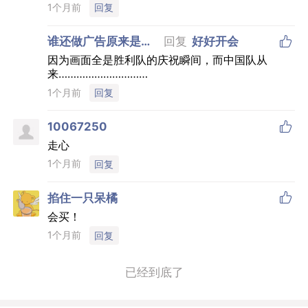
1个月前
回复

谁还做广告原来是我
回复
好好开会
啊
因为画面全是胜利队的庆祝瞬间，而中国队从
来…………………………
1个月前
回复

10067250
走心
1个月前
回复

掐住一只呆橘
会买！
1个月前
回复
已经到底了