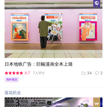
日本地铁广告：巨幅漫画全本上墙
9.7
7人评分
34
2
海外项目
葵花药业