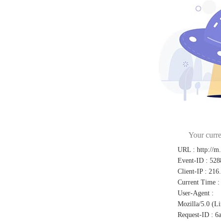
Your curre
URL
:
http://m
Event-ID
:
528
Client-IP
:
216
Current Time
:
User-Agent
:
Mozilla/5.0 (L
Request-ID
:
6