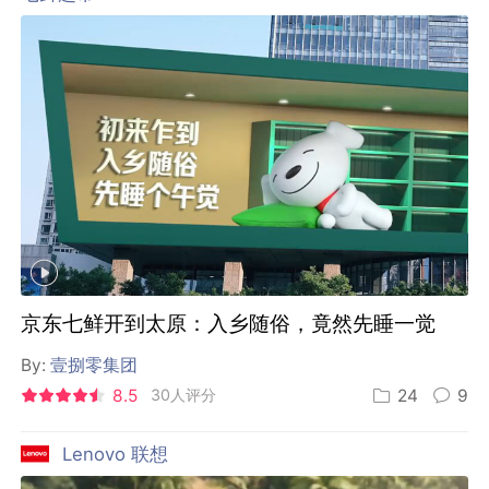
京东七鲜开到太原：入乡随俗，竟然先睡一觉
By:
壹捌零集团
8.5
30人评分
24
9
Lenovo 联想