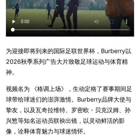
为迎接即将到来的国际足联世界杯，Burberry以
2026秋季系列广告大片致敬足球运动与体育精
神。
视频名为 《格调上场》，生动定格了赛事期间足
球带给球迷们的澎湃激情。Burberry品牌大使与
挚友，以及瓦奇拉维特、罗密欧・贝克汉姆、孙
兴慜等知名运动员联袂出镜，以灵动鲜活的影
像，诠释体育魅力与球迷情怀。