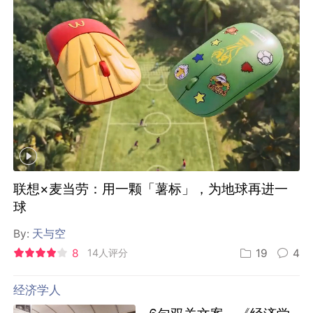
联想×麦当劳：用一颗「薯标」，为地球再进一
球
By:
天与空
8
14人评分
19
4
经济学人