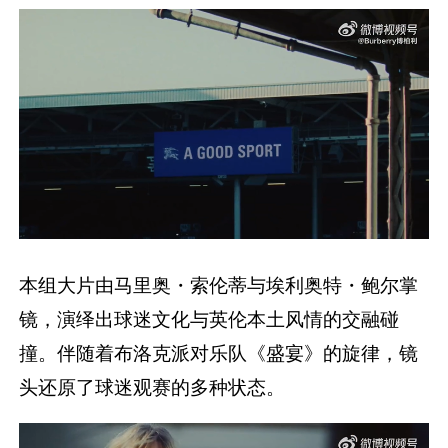
本组大片由马里奥・索伦蒂与埃利奥特・鲍尔掌
镜，演绎出球迷文化与英伦本土风情的交融碰
撞。伴随着布洛克派对乐队《盛宴》的旋律，镜
头还原了球迷观赛的多种状态。