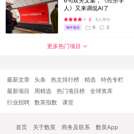
6句双关文案，《经济学
人》又来调侃AI了
8
4人评分
9
3
海外项目
更多热门项目
最新文章
头条
热文排行榜
精选
特色专栏
最新项目
周精选
热门项目榜
全球奖库
行业招聘
数英指数
课堂
首页
关于数英
商务及联系
数英App