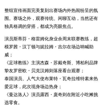
整组宣传画面完美复刻出赛场内外热闹纷呈的氛
围。赛场之外，观赛传统、闲聊互动，当然还有
独具格调的穿搭，都成为亮眼焦点。
演员斯蒂芬・格雷姆化身业余周末联赛教练，超
模罗茜・汉丁顿与妮拉姆・吉尔在场边呐喊助
威；
《足球教练》主演杰森・苏戴奇斯、博柏利品牌
挚友罗密欧・贝克汉姆则落座看台观赛；
泰国演员、人气大使布莱特・瓦奇拉维特素来热
爱足球，此次现身场边热身；
《曼达洛人》演员露西・庞奇则在附近小吃摊挑
选零食。