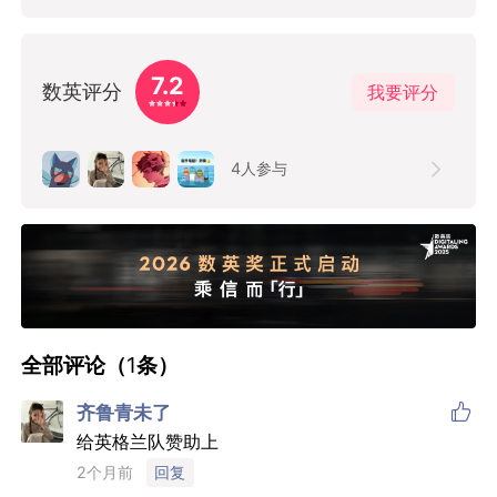
7.2
数英评分
我要评分
4
人参与
全部评论（
1
条）

齐鲁青未了
给英格兰队赞助上
2个月前
回复