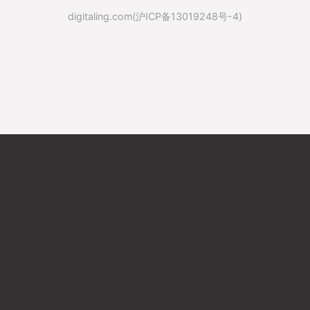
digitaling.com(沪ICP备13019248号-4)