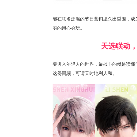
能在联名泛滥的节日营销里杀出重围，成
实的用心会玩。
天选联动
要进入年轻人的世界，最核心的就是读懂
这份同频，可谓天时地利人和。