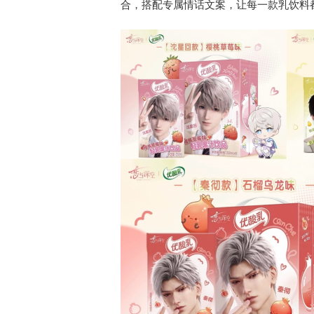
合，搭配专属情话文案，让每一款乳饮料