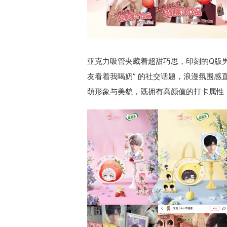
亚克力吸管夹藏着超甜巧思，印刻的Q版男
友看着我喝奶” 的社交话题，浪漫氛围感
萌形象与美貌，既拥有高颜值的打卡属性