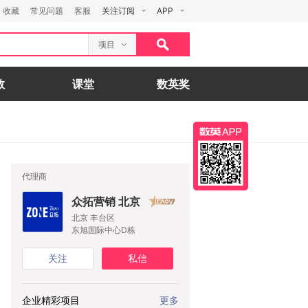
收藏
常见问题
客服
关注订阅
APP
项目
数
课堂
数英奖
代理商
众拓营销 北京
北京 丰台区
东旭国际中心D栋
关注
私信
企业精彩项目
更多