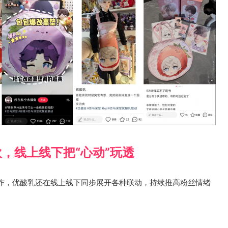
，线上线下把“心动”玩透
作，优酸乳还在线上线下同步展开各种联动，持续推高粉丝情绪