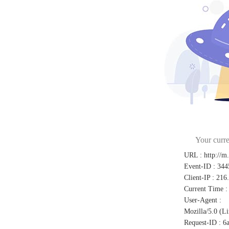
Your curre
URL
:
http://m
Event-ID
:
344
Client-IP
:
216
Current Time
:
User-Agent
:
Mozilla/5.0 (L
Request-ID
:
6