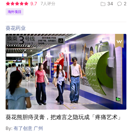
9.7
7人评分
34
2
海外项目
葵花药业
葵花熊胆痔灵膏，把难言之隐玩成「疼痛艺术」
By:
有了创意 广州