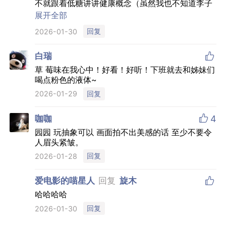
不就跟着低糖讲讲健康概念（虽然我也不知道李子
园的这个牛奶有什么健康的），两个概念在一起只
展开全部
能是都讲了但都讲的不好
回复
2026-01-30

白瑞
草 莓味在我心中！好看！好听！下班就去和姊妹们
喝点粉色的液体~
回复
2026-01-29

咖咖
4
园园 玩抽象可以 画面拍不出美感的话 至少不要令
人眉头紧皱。
回复
2026-01-28

爱电影的喵星人
回复
旋木
哈哈哈哈
回复
2026-01-30