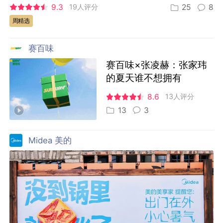
9.3
19人评分
25
8
周精选
赛百味
赛百味×张凌赫：张家玮
的夏天谁不想拥有
8.6
13人评分
13
3
Midea 美的