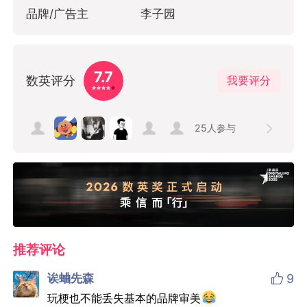
品牌/广告主
李子园
7.7
数英评分
我要评分
25
人参与
推荐评论

诶蛐先森
9
玩梗也不能丢失基本的品牌审美