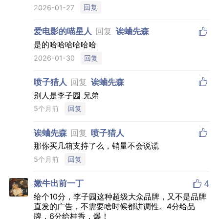
回复
2026-01-27

爱电影的喵星人
回复
诶蛐先森
是的哈哈哈哈哈哈
回复
2026-01-30

喷子猎人
回复
诶蛐先森
别人是李子园 兄弟
5个月前
回复

诶蛐先森
回复
喷子猎人
那你买几箱支持了么，销量不会说谎
5个月前
回复

嫩牛出前一丁
4
给个10分，李子园这种超级大众品牌，又不是品牌
直发的广告，不需要啥时候都讲调性。4分给品
牌，6分给桂香，爆！