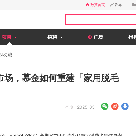
数英首页
发布
项目
招聘
广场
指
多收藏
市场，慕金如何重建「家用脱毛
举报
2025-03
金（SmoothSkin）长期致力于以专业科技为消费者提供更安