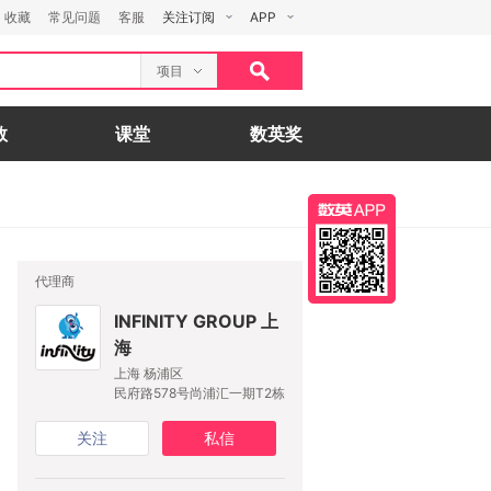
收藏
常见问题
客服
关注订阅
APP
项目
数
课堂
数英奖
代理商
INFINITY GROUP 上
海
上海 杨浦区
民府路578号尚浦汇一期T2栋
关注
私信