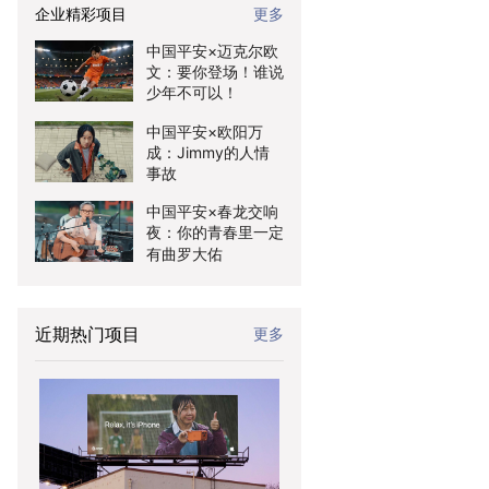
企业精彩项目
更多
中国平安×迈克尔欧
文：要你登场！谁说
少年不可以！
中国平安×欧阳万
成：Jimmy的人情
事故
中国平安×春龙交响
夜：你的青春里一定
有曲罗大佑
近期热门项目
更多