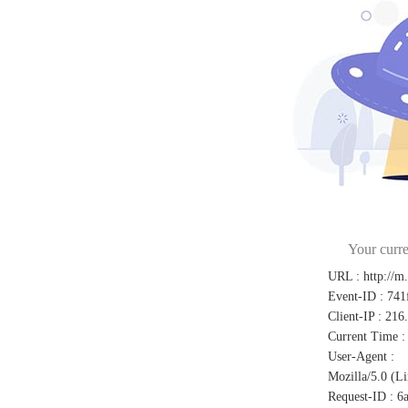
Your curre
URL
:
http://m
Event-ID
:
741
Client-IP
:
216
Current Time
:
User-Agent
:
Mozilla/5.0 (L
Request-ID
:
6