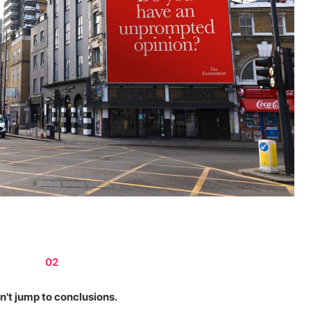
02
n't jump to conclusions.