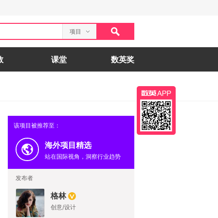
项目
数
课堂
数英奖
该项目被推荐至：
海外项目精选
站在国际视角，洞察行业趋势
发布者
格林
创意/设计