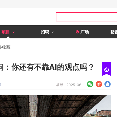
项目
招聘
广场
指
多收藏
问：你还有不靠AI的观点吗？
举报
5
2025-06