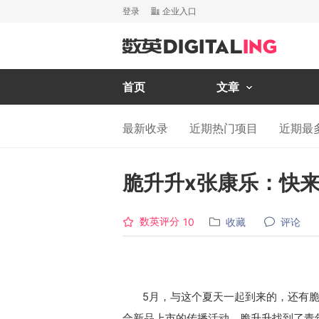
登录
企业入口
首页
文章
最新收录
近期热门项目
近期最
脆升升x张康乐：快
数英评分
收藏
评论
10
5月，与这个夏天一起到来的，还有脆
合新品上市的传播活动，脆升升找到了青