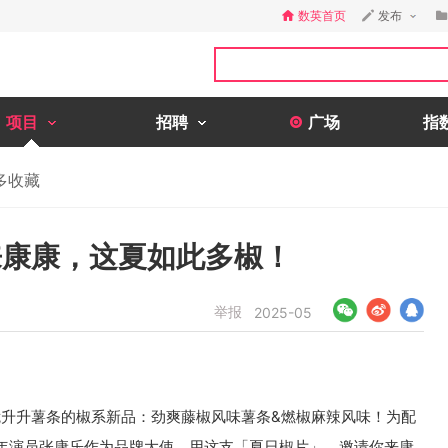
数英首页
发布
项目
招聘
广场
指
多收藏
来康康，这夏如此多椒！
举报
2025-05
升升薯条的椒系新品：劲爽藤椒风味薯条&燃椒麻辣风味！为配
年演员张康乐作为品牌大使，用这支「夏日椒片」，邀请你来康