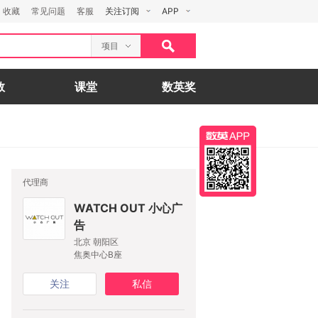
收藏
常见问题
客服
关注订阅
APP
项目
数
课堂
数英奖
代理商
WATCH OUT 小心广
告
北京 朝阳区
焦奥中心B座
关注
私信