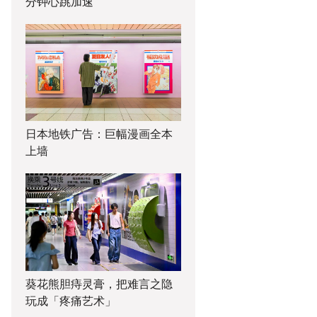
分钟心跳加速
日本地铁广告：巨幅漫画全本
上墙
葵花熊胆痔灵膏，把难言之隐
玩成「疼痛艺术」