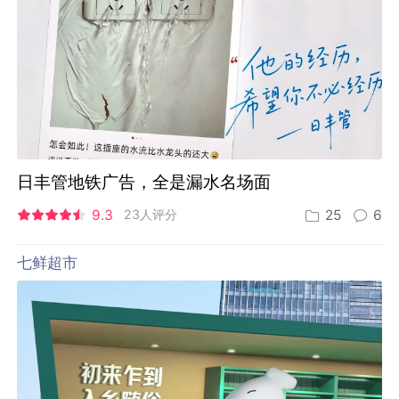
京东七鲜开到太原：入乡随俗，竟然先睡一觉
By:
壹捌零集团
8.5
30人评分
24
9
景德镇
景德镇申遗成功！快来欣
赏申办LOGO
8.2
6人评分