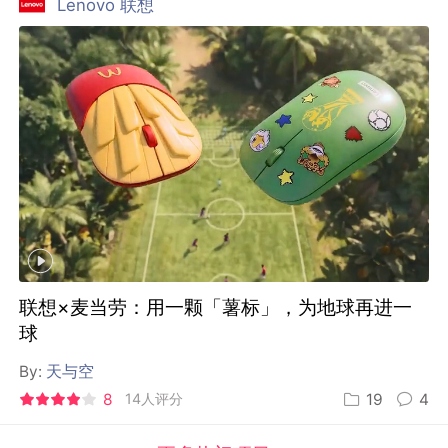
By:
天与空
8
14人评分
19
4
更多热门项目
最新文章
头条
热文排行榜
精选
特色专栏
最新项目
周精选
热门项目榜
全球奖库
行业招聘
数英指数
课堂
首页
关于数英
商务及联系
数英App
digitaling.com(沪ICP备13019248号-4)