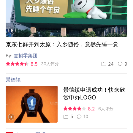
5
10
Lenovo 联想
联想×麦当劳：用一颗「薯标」，为地球再进一
球