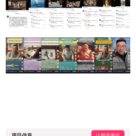
项目信息
认领该项目
品牌/广告主
抖音
营销机构
创意代理商
嘻柚互娱
社交媒体代理商
嘻柚互娱
9.9
数英评分
我要评分
12
人参与