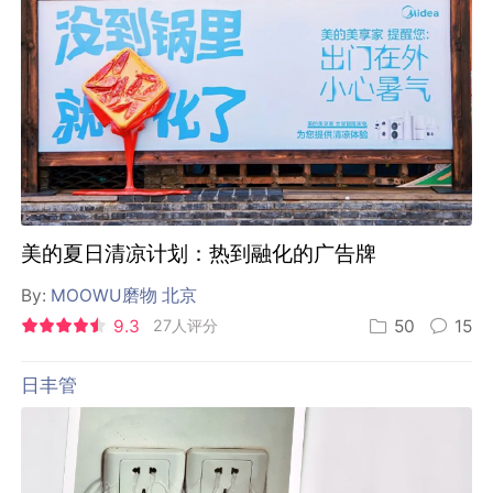
日丰管地铁广告，全是漏水名场面
9.3
23人评分
25
6
七鲜超市