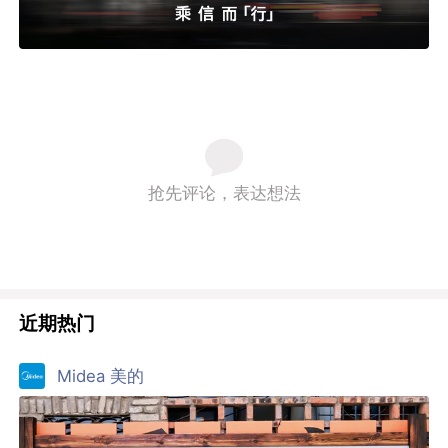
Midea 美的
美的夏日清凉计划：热到融化的广告牌
By:
MOOWU磨物 北京
9.3
27人评分
50
15
日丰管