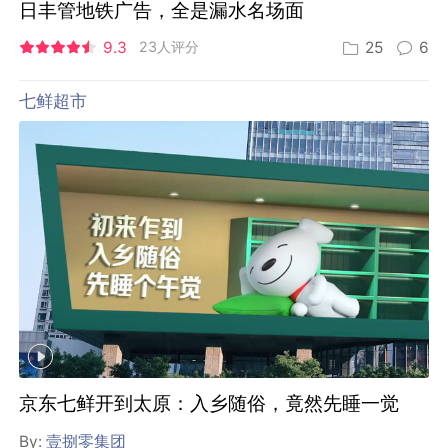
日丰管地铁广告，全是漏水名场面
9.3
23人评分
25
6
七鲜超市
京东七鲜开到太原：入乡随俗，竟然先睡一觉
By:
壹捌零集团