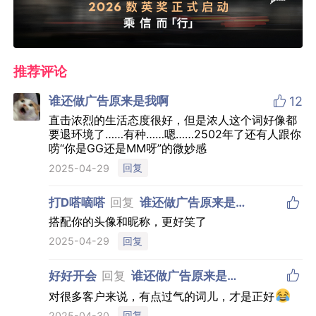
推荐评论

谁还做广告原来是我啊
12
直击浓烈的生活态度很好，但是浓人这个词好像都
要退环境了……有种……嗯……2502年了还有人跟你
唠“你是GG还是MM呀”的微妙感
回复
2025-04-29

打D嗒嘀嗒
回复
谁还做广告原来是我
啊
搭配你的头像和昵称，更好笑了
回复
2025-04-29

好好开会
回复
谁还做广告原来是我
啊
对很多客户来说，有点过气的词儿，才是正好
回复
2025-04-30