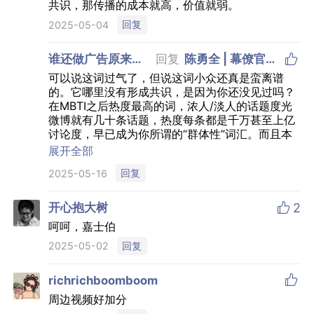
共识，那传播的成本就高，价值就弱。
回复
2025-05-04

谁还做广告原来是
回复
陈勇全 | 幕僚官
我啊
+VC
可以说这词过气了，但说这词小众还真是蛮离谱
的。它哪里没有形成共识，是因为你还没见过吗？
在MBTI之后热度最高的词，浓人/淡人的话题度光
微博就有几十条话题，热度每条都是千万甚至上亿
讨论度，早已成为你所谓的“群体性”词汇。而且本
身极具话题度，不需要用户教育和传播成本。身边
展开全部
即世界，你没见过就是词不出圈？
回复
2025-05-16

开心抱大树
2
呵呵，嘉士伯
回复
2025-05-02

richrichboomboom
周边视频好加分