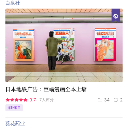
白泉社
日本地铁广告：巨幅漫画全本上墙
9.7
7人评分
34
2
海外项目
葵花药业