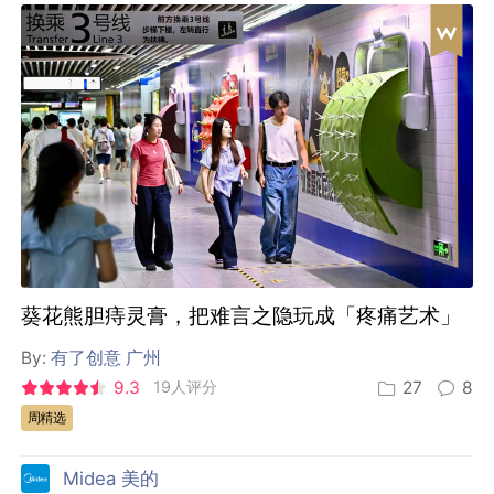
葵花熊胆痔灵膏，把难言之隐玩成「疼痛艺术」
By:
有了创意 广州
9.3
19人评分
27
8
周精选
Midea 美的