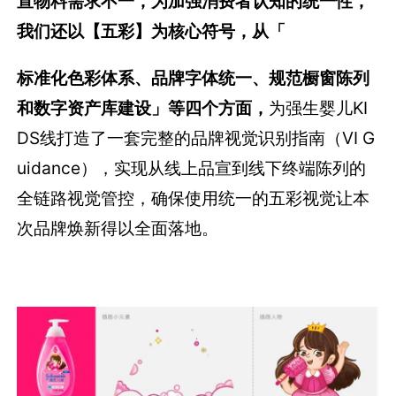
宣物料需求不一，为加强消费者认知的统一性，
我们还以【五彩】为核心符号，从「
标准化色彩体系
、
品牌字体
统一、
规范
橱窗陈列
和
数字资产库建设
」等四个方面，
为强生婴儿
KI
DS
线打造了一套完整的品牌视觉识别指南（
VI G
uidance
），实现从线上品宣到线下终端陈列的
全链路视觉管控，确保使用统一的五彩视觉让本
次品牌焕新得以全面落地。