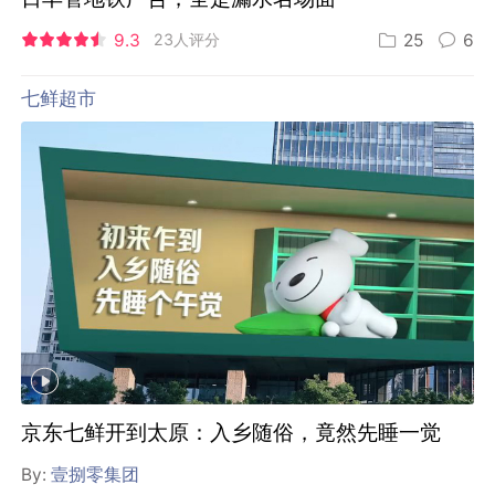
9.3
23人评分
25
6
七鲜超市
京东七鲜开到太原：入乡随俗，竟然先睡一觉
By:
壹捌零集团