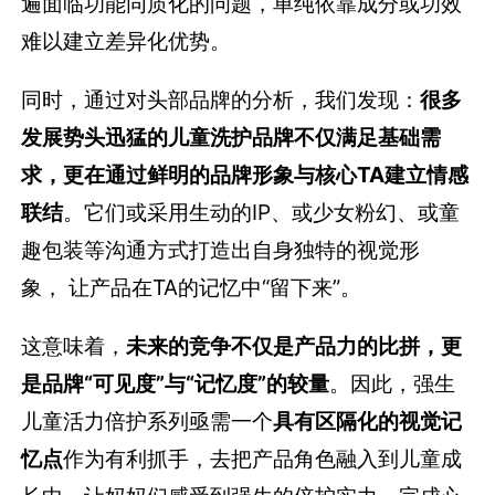
遍面临功能同质化的问题，单纯依靠成分或功效
难以建立差异化优势。
同时，通过对头部品牌的分析，我们发现：
很多
发展势头迅猛的
儿童洗护品牌不仅满足基础需
求，更
在
通过鲜明的品牌形象与
核心TA
建立情感
联结
。它们或采用生动的
IP、
或少女粉幻、或童
趣包装等沟通方式打造出自身独特的视觉形
象，
让产品在TA的记忆中“留下来”。
这意味着，
未来的竞争不仅是产品力的比拼，更
是品牌“可见度”与“记忆度”的较量
。因此，强生
儿童活力倍护系列亟需一个
具有区隔化的视觉记
忆点
作为有利抓手，去把产品角色融入到儿童成