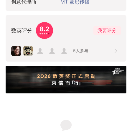
创意代理商
MT 蒙彤传播
8.2
数英评分
我要评分
5
人参与