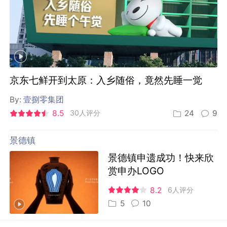
京东七鲜开到太原：入乡随俗，竟然先睡一觉
By:
壹捌零集团
8.5
30人评分
24
9
景德镇
景德镇申遗成功！快来欣
赏申办LOGO
8.2
6人评分
5
10