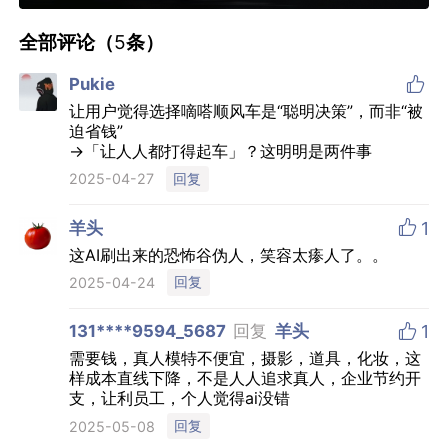
全部评论（
5
条）

Pukie
让用户觉得选择嘀嗒顺风车是“聪明决策”，而非“被
迫省钱”
→「让人人都打得起车」？这明明是两件事
回复
2025-04-27

羊头
1
这AI刷出来的恐怖谷伪人，笑容太瘆人了。。
回复
2025-04-24

131****9594_5687
回复
羊头
1
需要钱，真人模特不便宜，摄影，道具，化妆，这
样成本直线下降，不是人人追求真人，企业节约开
支，让利员工，个人觉得ai没错
回复
2025-05-08