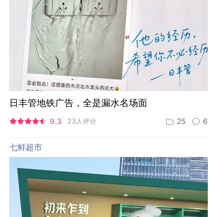
日丰管地铁广告，全是漏水名场面
9.3
23人评分
25
6
七鲜超市