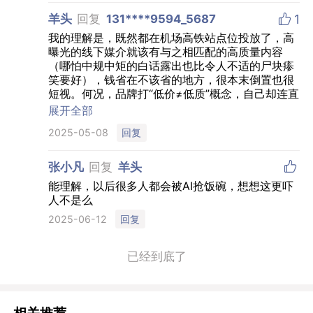

羊头
回复
131****9594_5687
1
我的理解是，既然都在机场高铁站点位投放了，高
曝光的线下媒介就该有与之相匹配的高质量内容
（哪怕中规中矩的白话露出也比令人不适的尸块瘆
笑要好），钱省在不该省的地方，很本末倒置也很
短视。何况，品牌打“低价≠低质”概念，自己却连直
面消费者的广告都做得无比“低质”，让消费者如何
展开全部
信服他们的产品服务是“不低质”的呢？（顺便想问
回复
2025-05-08
一句没有冒犯的意思，哪里看出来“让利员
工”的？）

张小凡
回复
羊头
能理解，以后很多人都会被AI抢饭碗，想想这更吓
人不是么
回复
2025-06-12
已经到底了
相关推荐