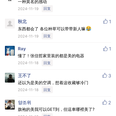
一种莫名的感动
回复
2024-11-19

秋北
1
东西都会了 各位种草可以带带新人嘛
回复
2024-11-19

Ray
1
懂了！张信哲家里装的都是美的电器
回复
2024-11-18

王不了
3
还以为是美的空调，想着这收藏够冷门
回复
2024-11-18

양조위
2
旗袍的美我可以GET到，但這車哪裡美了?