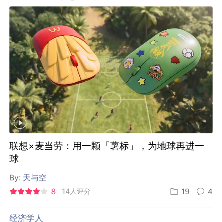
联想×麦当劳：用一颗「薯标」，为地球再进一
球
By:
天与空
8
14人评分
19
4
经济学人