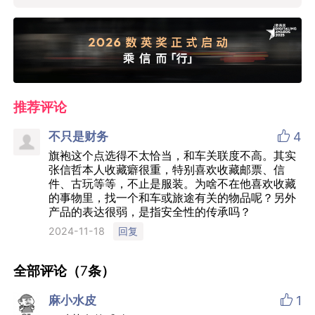
推荐评论

不只是财务
4
旗袍这个点选得不太恰当，和车关联度不高。其实
张信哲本人收藏癖很重，特别喜欢收藏邮票、信
件、古玩等等，不止是服装。为啥不在他喜欢收藏
的事物里，找一个和车或旅途有关的物品呢？另外
产品的表达很弱，是指安全性的传承吗？
回复
2024-11-18
全部评论（
7
条）

麻小水皮
1