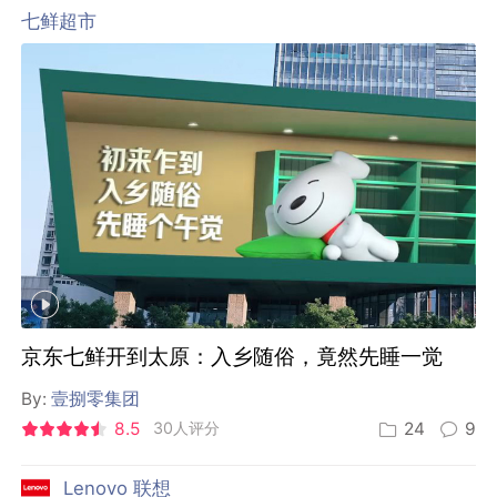
七鲜超市
京东七鲜开到太原：入乡随俗，竟然先睡一觉
By:
壹捌零集团
8.5
30人评分
24
9
Lenovo 联想