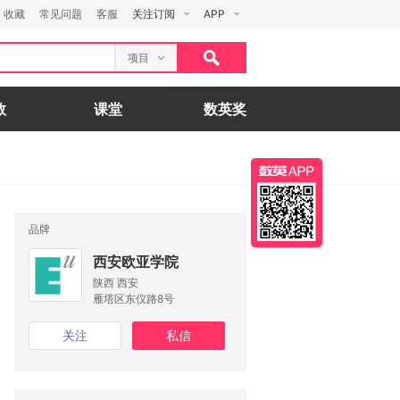
收藏
常见问题
客服
关注订阅
APP
项目
数
课堂
数英奖
品牌
西安欧亚学院
陕西 西安
雁塔区东仪路8号
关注
私信