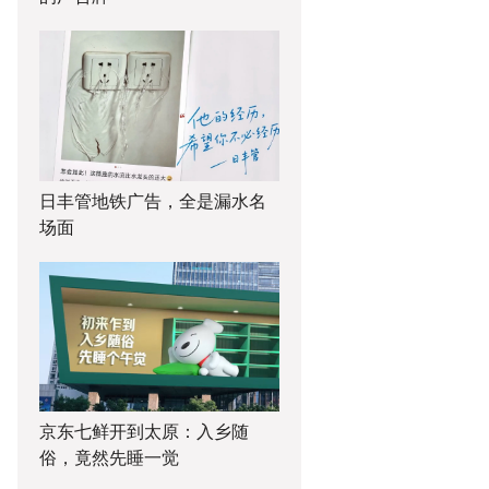
日丰管地铁广告，全是漏水名
场面
京东七鲜开到太原：入乡随
俗，竟然先睡一觉