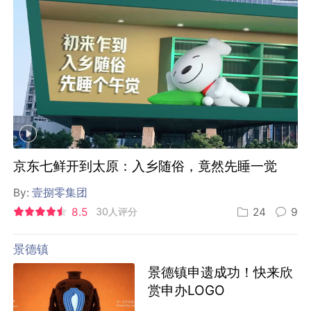
京东七鲜开到太原：入乡随俗，竟然先睡一觉
By:
壹捌零集团
8.5
30人评分
24
9
景德镇
景德镇申遗成功！快来欣
赏申办LOGO