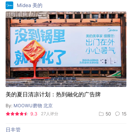
Midea 美的
美的夏日清凉计划：热到融化的广告牌
By:
MOOWU磨物 北京
9.3
27人评分
50
15
日丰管