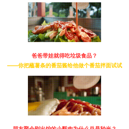
爸爸带娃就得吃垃圾食品？
——你把蘸薯条的番茄酱给他做个番茄拌面试试
朋友聚会刚出炉的小酥肉为什么总是秒光？