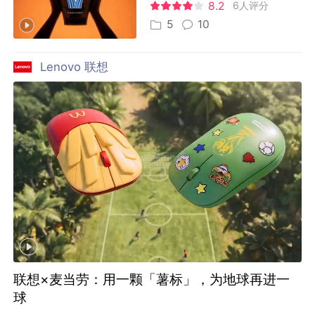
8.2
6人评分
5
10
Lenovo 联想
联想×麦当劳：用一颗「薯标」，为地球再进一
球