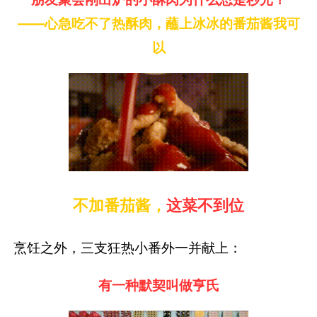
——心急吃不了热酥肉，蘸上冰冰的番茄酱我可
以
不加番茄酱，
这菜不到位
烹饪之外，三支狂热小番外一并献上：
有一种默契叫做亨氏