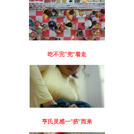
吃不完“兜”着走
亨氏灵感一“挤”而来