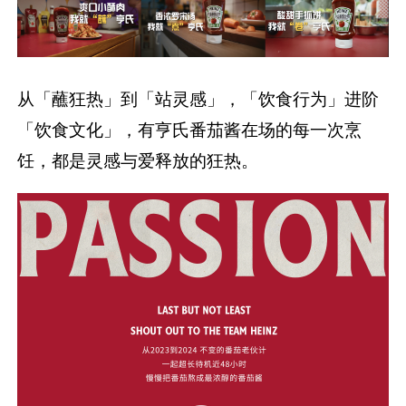
从「蘸狂热」到「站灵感」，「饮食行为」进阶
「饮食文化」，有亨氏番茄酱在场的每一次烹
饪，都是灵感与爱释放的狂热。