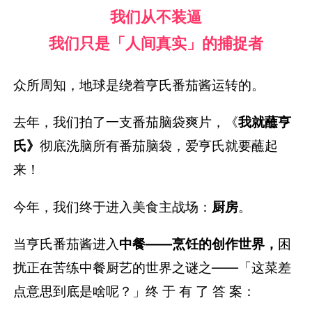
我们从不装逼
我们只是「人间真实」的捕捉者
众所周知，地球是绕着亨氏番茄酱运转的。
去年，我们拍了一支番茄脑袋爽片，《
我就蘸亨
氏》
彻底洗脑所有番茄脑袋，爱亨氏就要蘸起
来！
今年，我们终于进入美食主战场：
厨房
。
当亨氏番茄酱进入
中餐——
烹饪的创作世界，
困
扰正在苦练中餐厨艺的世界之谜之——
「这菜差
点意思到底是啥呢？」
终 于 有 了 答 案：