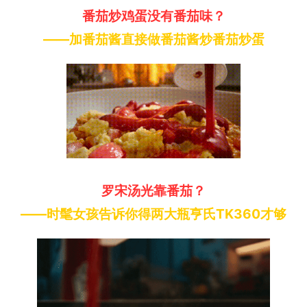
番茄炒鸡蛋没有番茄味？
——加番茄酱直接做番茄酱炒番茄炒蛋
罗宋汤光靠番茄？
——时髦女孩告诉你得两大瓶亨氏TK360才够