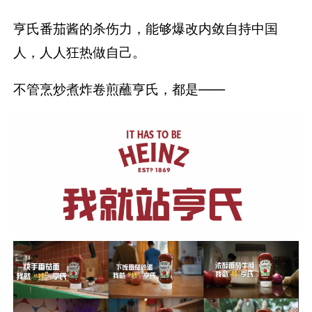
亨氏番茄酱的杀伤力，能够爆改内敛自持中国
人，人人狂热做自己。
不管烹炒煮炸卷煎蘸亨氏，都是——