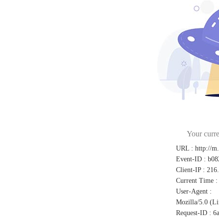
Your curre
URL
:
http://m
Event-ID
:
b08
Client-IP
:
216
Current Time
:
User-Agent
:
Mozilla/5.0 (L
Request-ID
:
6