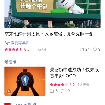
京东七鲜开到太原：入乡随俗，竟然先睡一觉
By:
壹捌零集团
8.5
30人评分
24
9
景德镇
景德镇申遗成功！快来欣
赏申办LOGO
8.2
6人评分
5
10