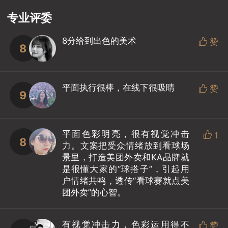
专业评委
8分给到出色的美术

赞
8
平面执行很棒，在线下很吸睛

赞
9
平面色彩明亮，很有视觉冲击

1
8
力。文案把受众情绪放到看球场
景里，打造美团外卖和KA品牌就
是很懂大家的“球搭子”，引起用
户情绪共鸣，透传“看球赛就点美
团外卖”的心智。
有视觉冲击力，色彩运用得不

赞