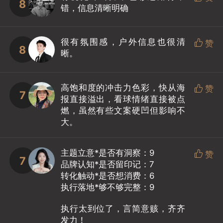
8
错，信息清晰明确
很有氛围感，户外信息也很清

赞
8
晰。
高饱和度的冲击力色彩，快从海

赞
7
报直接溢出，看球情绪直接被点
燃，虽然有些文案硬凹但影响不
大。
主题立意*是否有洞察：9

赞
7
品牌认知*是否留印记：7
转化触动*是否想消费：6
执行落地*够不够完整：9
执行太到位了，言简意赅，齐齐
发力！