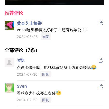
推荐评论

黄金芝士棒饼
vocal这组模特太好看了！还有羚羊公主！
回复
2024-06-28
全部评论（
7
条）

岁忆
点迪卡侬干嘛，电视机背到身上边看边骑嘛
回复
2024-07-30

Sven
看球赛为什么要点奥妙
回复
2024-07-23