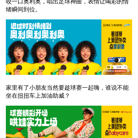
咬一口奥利奥，唱出足球神曲，表情让喝彩的情
绪瞬间到位。
家里有了小朋友当然要趁球赛一起嗨，谁说不能
坐在扭扭车上加油助威？