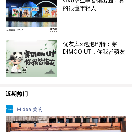
vivo毕业季营销出圈，真
的很懂年轻人
优衣库×泡泡玛特：穿
DIMOO UT，你我皆萌友
近期热门
Midea 美的