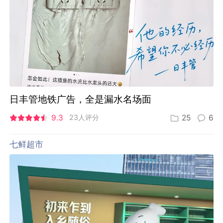
日丰管地铁广告，全是漏水名场面
9.3
23人评分
25
6
七鲜超市