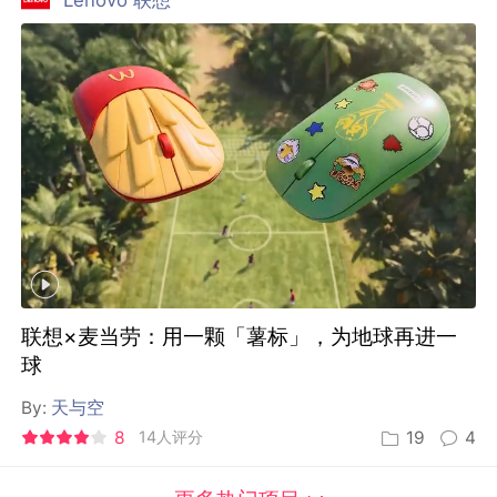
Lenovo 联想
联想×麦当劳：用一颗「薯标」，为地球再进一
球
By:
天与空
8
14人评分
19
4