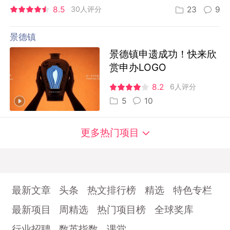
8.5
30人评分
23
9
景德镇
景德镇申遗成功！快来欣
赏申办LOGO
8.2
6人评分
5
10
更多热门项目
最新文章
头条
热文排行榜
精选
特色专栏
最新项目
周精选
热门项目榜
全球奖库
行业招聘
数英指数
课堂