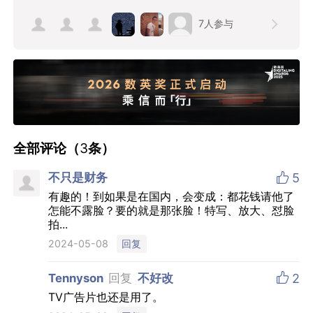
7
人参与
全部评论（
3
条）

不只是财务
5
有趣的！到如果是在国内，会变成：都花钱请他了
怎能不露脸？要的就是那张脸！特写、放大、怼脸
拍...
回复
2024-05-08

Tennyson
回复
不好改
2
TV广告片也还是用了。