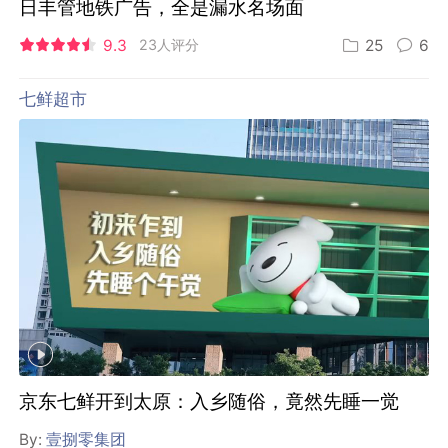
日丰管地铁广告，全是漏水名场面
9.3
23人评分
25
6
七鲜超市
京东七鲜开到太原：入乡随俗，竟然先睡一觉
By:
壹捌零集团