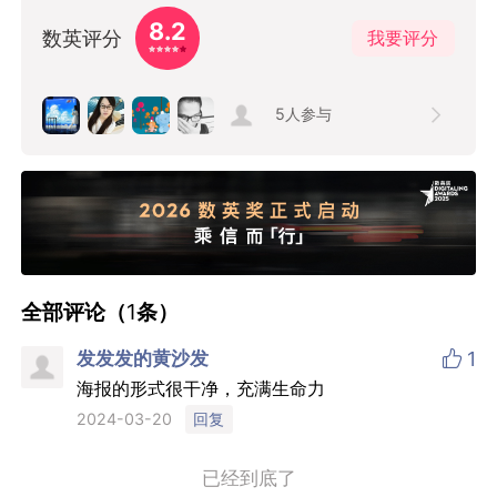
8.2
数英评分
我要评分
5
人参与
全部评论（
1
条）

发发发的黄沙发
1
海报的形式很干净，充满生命力
回复
2024-03-20
已经到底了