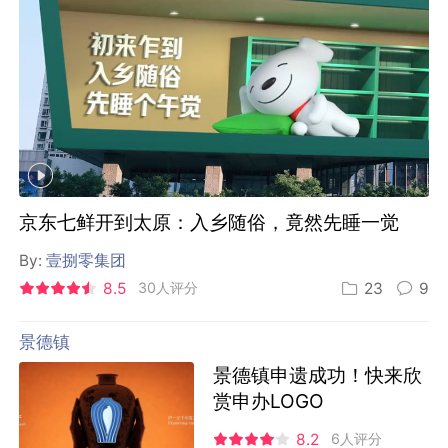
京东七鲜开到太原：入乡随俗，竟然先睡一觉
By:
壹捌零集团
8.5
30人评分
23
9
景德镇
景德镇申遗成功！快来欣
赏申办LOGO
8.2
6人评分