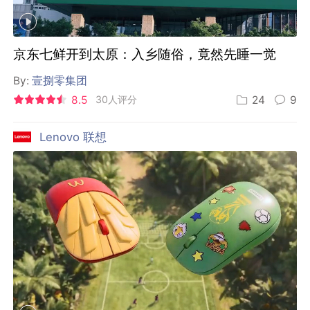
京东七鲜开到太原：入乡随俗，竟然先睡一觉
By:
壹捌零集团
8.5
30人评分
24
9
Lenovo 联想