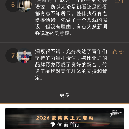
“河蚌青年”缺乏一个既有的公共

1
5
语境，所以无论是初看还是回看
都有点不知所云。整体执行有点
硬推情绪，先做了一个悲观的假
设，但没有理由，有点为赋新词
强说愁的刻意感。
洞察很不错，充分表达了青年们

赞
7
坚持的力量和价值，与比亚迪的
品牌形象形成了良好的契合，传
递了品牌对青年群体的支持和肯
定。
更多