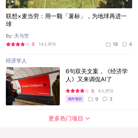
联想×麦当劳：用一颗「薯标」，为地球再进一
球
By:
天与空
8
14人评分
19
4
经济学人
6句双关文案，《经济学
人》又来调侃AI了
8
4人评分
9
3
海外项目
更多热门项目