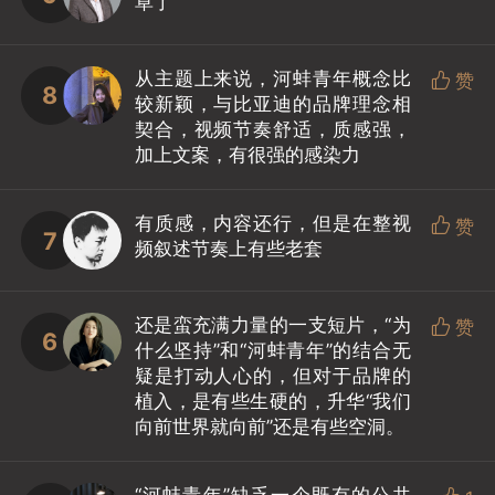
草了
从主题上来说，河蚌青年概念比

赞
8
较新颖，与比亚迪的品牌理念相
契合，视频节奏舒适，质感强，
加上文案，有很强的感染力
有质感，内容还行，但是在整视

赞
7
频叙述节奏上有些老套
还是蛮充满力量的一支短片，“为

赞
6
什么坚持”和“河蚌青年”的结合无
疑是打动人心的，但对于品牌的
植入，是有些生硬的，升华“我们
向前世界就向前”还是有些空洞。