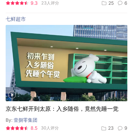
9.3
23人评分
25
6
七鲜超市
京东七鲜开到太原：入乡随俗，竟然先睡一觉
By:
壹捌零集团
8.5
30人评分
23
9