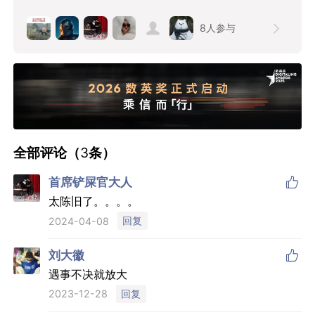
8
人参与
全部评论（
3
条）

首席铲屎官大人
太陈旧了。。。。
回复
2024-04-08

刘大徽
遇事不决就放大
回复
2023-12-28