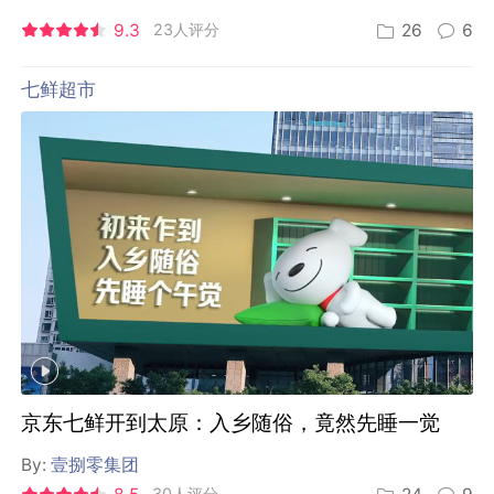
9.3
23人评分
26
6
七鲜超市
京东七鲜开到太原：入乡随俗，竟然先睡一觉
By:
壹捌零集团
30人评分