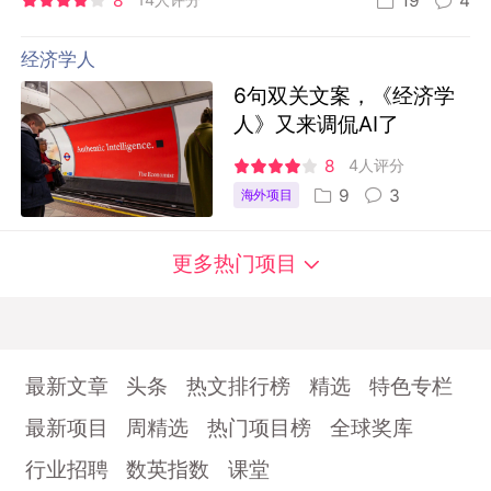
8
19
4
经济学人
6句双关文案，《经济学
人》又来调侃AI了
8
4人评分
9
3
海外项目
更多热门项目
最新文章
头条
热文排行榜
精选
特色专栏
最新项目
周精选
热门项目榜
全球奖库
行业招聘
数英指数
课堂