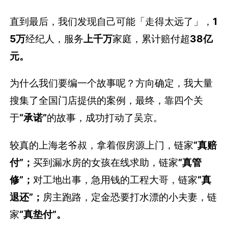
直到最后，我们发现自己可能「走得太远了」，
1
5万
经纪人，服务
上千万
家庭，累计赔付超
38亿
元。
为什么我们要编一个故事呢？方向确定，我大量
搜集了全国门店提供的案例，最终，靠四个关
于
“承诺”
的故事，成功打动了吴京。
较真的上海老爷叔，拿着假房源上门，链家
“真赔
付”；
买到漏水房的女孩在线求助，链家
“真管
修”；
对工地出事，急用钱的工程大哥，链家
“真
退还”；
房主跑路，定金恐要打水漂的小夫妻，链
家
“真垫付”。