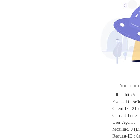
Your curre
URL
:
http://m
Event-ID
:
5e0
Client-IP
:
216
Current Time
:
User-Agent
:
Mozilla/5.0 (L
Request-ID
:
6