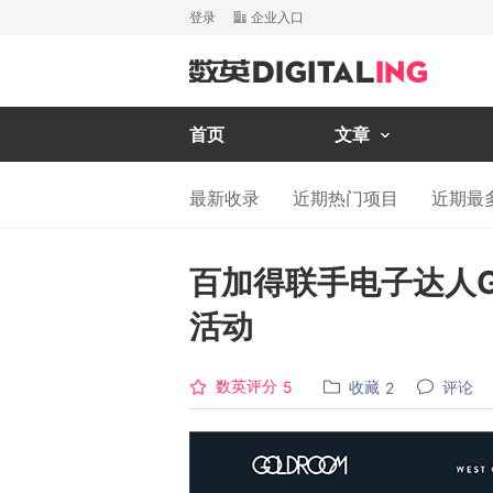
登录
企业入口
首页
文章
最新收录
近期热门项目
近期最
百加得联手电子达人G
活动
数英评分
收藏
评论
5
2