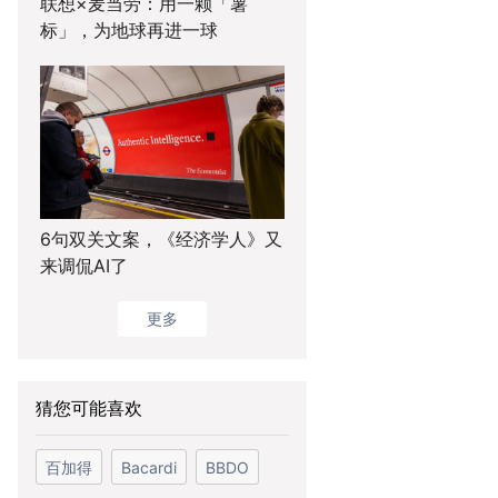
联想×麦当劳：用一颗「薯
标」，为地球再进一球
6句双关文案，《经济学人》又
来调侃AI了
更多
猜您可能喜欢
百加得
Bacardi
BBDO