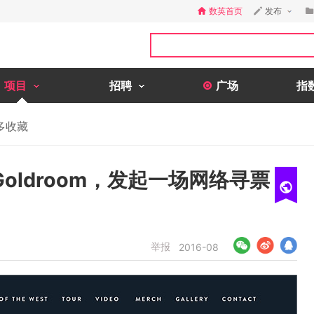
数英首页
发布
项目
招聘
广场
指
多收藏
oldroom，发起一场网络寻票
举报
2016-08