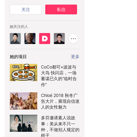
关注
私信
她关注的人
她的项目
更多
CoCo都可×波波与
大鸟 快闪店，一场
蓄谋已久的“临时合
作”
Chloé 2018 秋冬广
告大片，展现自信迷
人的女性魅力
多芬邀请素人说故
事：美从来不只一
种，不做别人规定的
样子