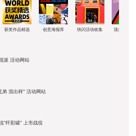
133
76
84
58
获奖作品精选
创意海报库
快闪活动收集
顶尖设计参
x混派 活动网站
兄弟 混出样" 活动网站
锐“纤彩罐” 上市战役