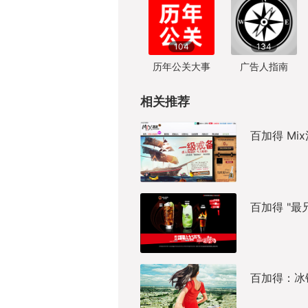
104
134
历年公关大事
广告人指南
相关推荐
百加得 Mi
百加得 "最
百加得：冰