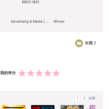
BBDO 纽约
Advertising & Media | Online Guerrilla & Innovation
Winner
收藏 2
我的评分
全部
1
2