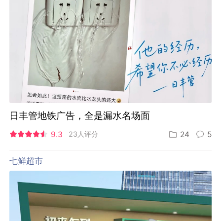
日丰管地铁广告，全是漏水名场面
9.3
23人评分
24
5
七鲜超市