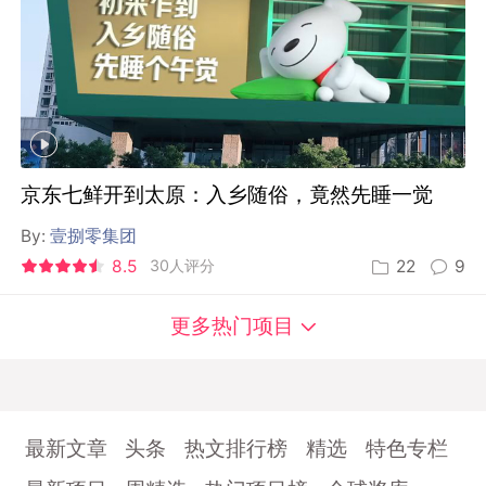
京东七鲜开到太原：入乡随俗，竟然先睡一觉
By:
壹捌零集团
8.5
30人评分
22
9
更多热门项目
最新文章
头条
热文排行榜
精选
特色专栏