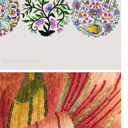
生土长的藏族人，自幼年开始学习绣花的她，基于自身对藏羌文
藏羌高原人民热烈鲜活的生活画面转为精美的艺术表达，在“针起、