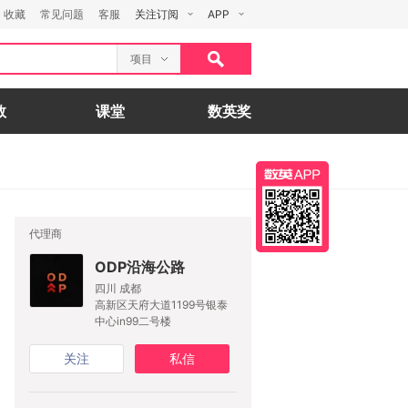
收藏
常见问题
客服
关注订阅
APP
项目
数
课堂
数英奖
代理商
ODP沿海公路
四川 成都
高新区天府大道1199号银泰
中心in99二号楼
关注
私信