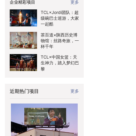
企业精彩项目
更多
TCL×Jordi团队：超
级碗巴士巡游，大家
一起酷
茶百道×陕西历史博
物馆：丝路奇旅，一
杯千年
TCL×中国女篮：天
生神力，踏入梦幻巴
黎
近期热门项目
更多