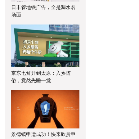
日丰管地铁广告，全是漏水名
场面
京东七鲜开到太原：入乡随
俗，竟然先睡一觉
景德镇申遗成功！快来欣赏申