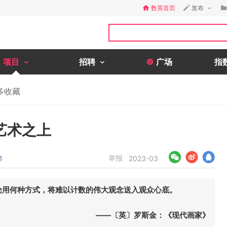
数英首页
发布
项目
招聘
广场
指
多收藏
艺术之上
举报
1
2023-03
论用何种方式，将难以计数的伟大观念送入观众心底。
—〔英〕罗斯金：《现代画家》