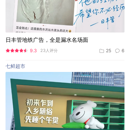
日丰管地铁广告，全是漏水名场面
9.3
23人评分
25
6
七鲜超市