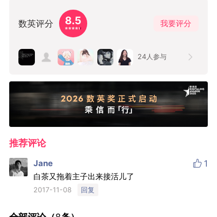
8.5
数英评分
我要评分
24
人参与
推荐评论

Jane
1
白茶又拖着主子出来接活儿了
回复
2017-11-08
全部评论（
8
条）