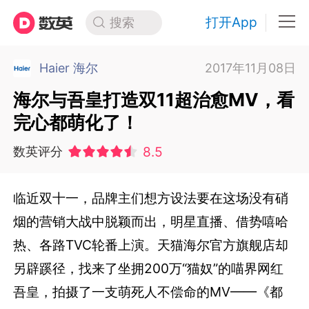
打开App
搜索
Haier 海尔
2017年11月08日
海尔与吾皇打造双11超治愈MV，看
完心都萌化了！
8.5
数英评分
临近双十一，品牌主们想方设法要在这场没有硝
烟的营销大战中脱颖而出，明星直播、借势嘻哈
热、各路TVC轮番上演。天猫海尔官方旗舰店却
另辟蹊径，找来了坐拥200万“猫奴”的喵界网红
吾皇，拍摄了一支萌死人不偿命的MV——《都