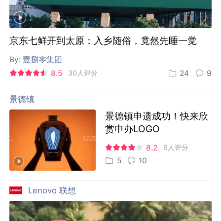
京东七鲜开到太原：入乡随俗，竟然先睡一觉
By:
壹捌零集团
8.5
30人评分
24
9
景德镇
景德镇申遗成功！快来欣
赏申办LOGO
8.2
6人评分
5
10
Lenovo 联想