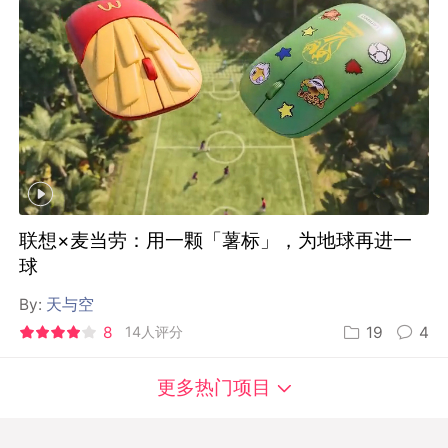
联想×麦当劳：用一颗「薯标」，为地球再进一
球
By:
天与空
8
14人评分
19
4
更多热门项目